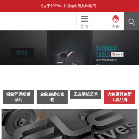
成立于1992年,中国知名磨具制造商！
导航
客服
银象环保纸罐
金象金罐铁盒
工业阐述艺术
大象磨具创新
系列
装
工具品牌